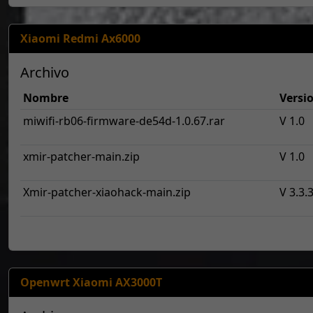
Xiaomi Redmi Ax6000
Archivo
Nombre
Versi
miwifi-rb06-firmware-de54d-1.0.67.rar
V 1.0
xmir-patcher-main.zip
V 1.0
Xmir-patcher-xiaohack-main.zip
V 3.3.
Openwrt Xiaomi AX3000T