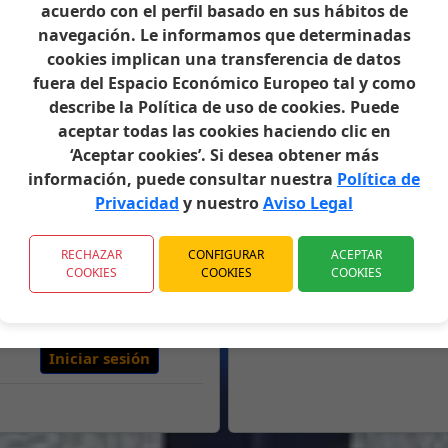
acuerdo con el perfil basado en sus hábitos de
navegación. Le informamos que determinadas
cookies implican una transferencia de datos
on
Acción
fuera del Espacio Económico Europeo tal y como
Iniciar sesión
describe la Política de uso de cookies. Puede
aceptar todas las cookies haciendo clic en
Iniciar sesión
‘Aceptar cookies’. Si desea obtener más
información, puede consultar nuestra
Política de
Privacidad
y nuestro
Aviso Legal
Iniciar sesión
Iniciar sesión
RECHAZAR
CONFIGURAR
ACEPTAR
COOKIES
COOKIES
COOKIES
Iniciar sesión
Iniciar sesión