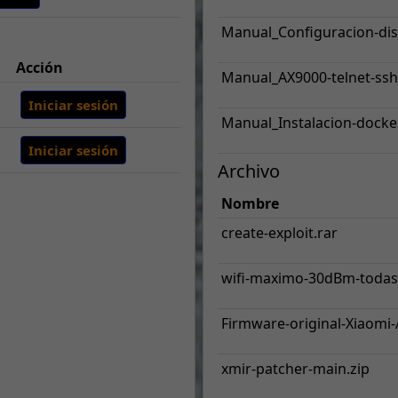
Manual_Configuracion-di
Acción
Manual_AX9000-telnet-ssh
Iniciar sesión
Manual_Instalacion-docke
Iniciar sesión
Archivo
Nombre
create-exploit.rar
wifi-maximo-30dBm-todas
Firmware-original-Xiaomi-
xmir-patcher-main.zip