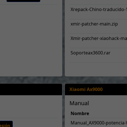
Xrepack-Chino-traducido-
xmir-patcher-main.zip
Xmir-patcher-xiaohack-ma
Soporteax3600.rar
Xiaomi Ax9000
Manual
Nombre
Manual_AX9000-potencia-
esión