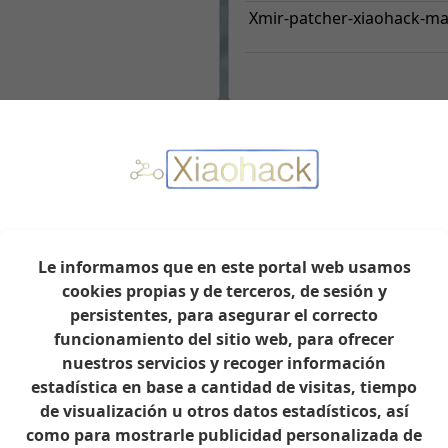
Xmir-patcher-xiaohack-ma
Xiaomi BE7000
Archivo
Acción
Nombre
xmir-patcher-main.zip
Le informamos que en este portal web usamos
Iniciar sesión
cookies propias y de terceros, de sesión y
persistentes, para asegurar el correcto
Xmir-patcher-xiaohack-ma
Iniciar sesión
funcionamiento del sitio web, para ofrecer
nuestros servicios y recoger información
miwifi-rc06-firmware-9375
Iniciar sesión
estadística en base a cantidad de visitas, tiempo
de visualización u otros datos estadísticos, así
Iniciar sesión
como para mostrarle publicidad personalizada de