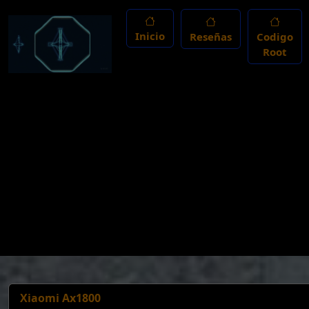
Inicio
Reseñas
Codigo
Root
Xiaomi Ax1800