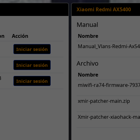
Xiaomi Redmi AX5400
Manual
on
Acción
Nombre
Manual_Vlans-Redmi-Ax5
Iniciar sesión
Archivo
Iniciar sesión
Nombre
3
Iniciar sesión
miwifi-ra74-firmware-7937
xmir-patcher-main.zip
Xmir-patcher-xiaohack-ma