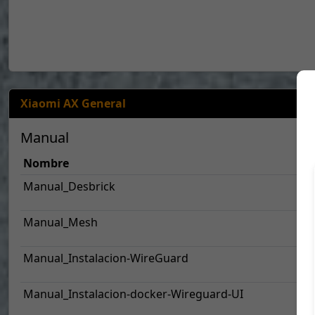
Xiaomi AX General
Manual
Nombre
Manual_Desbrick
Manual_Mesh
Manual_Instalacion-WireGuard
Manual_Instalacion-docker-Wireguard-UI