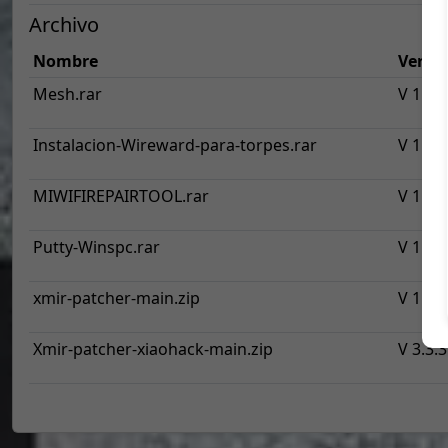
Archivo
Nombre
Versi
Mesh.rar
V 1.0
Instalacion-Wireward-para-torpes.rar
V 1.0
MIWIFIREPAIRTOOL.rar
V 1.0
Putty-Winspc.rar
V 1.0
xmir-patcher-main.zip
V 1.0
Xmir-patcher-xiaohack-main.zip
V 3.3.3