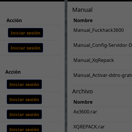
Manual
Acción
Nombre
Manual_Fuckhack3600
Iniciar sesión
Manual_Config-Servidor-
Iniciar sesión
Manual_XqRepack
Acción
Manual_Activar-ddns-grat
Iniciar sesión
Archivo
Iniciar sesión
Nombre
Ax3600.rar
Iniciar sesión
XQREPACK.rar
Iniciar sesión