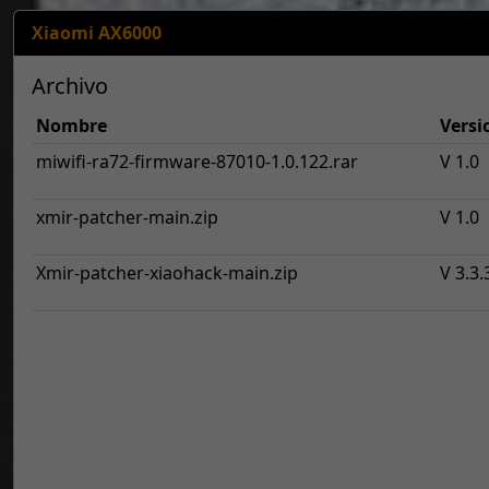
Xiaomi AX6000
Archivo
Nombre
Versi
miwifi-ra72-firmware-87010-1.0.122.rar
V 1.0
xmir-patcher-main.zip
V 1.0
Xmir-patcher-xiaohack-main.zip
V 3.3.