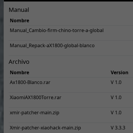
Manual
Nombre
Manual_Cambio-firm-chino-torre-a-global
Manual_Repack-aX1800-global-blanco
Archivo
Nombre
Version
Ax1800-Blanco.rar
V 1.0
XiaomiAX1800Torre.rar
V 1.0
xmir-patcher-main.zip
V 1.0
Xmir-patcher-xiaohack-main.zip
V 3.3.3