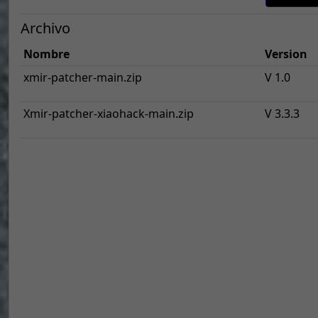
Archivo
Nombre
Version
xmir-patcher-main.zip
V 1.0
Xmir-patcher-xiaohack-main.zip
V 3.3.3