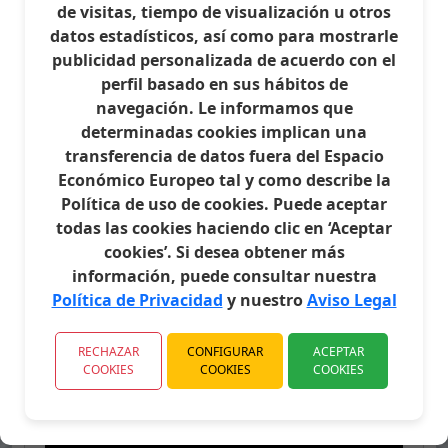
de visitas, tiempo de visualización u otros
🌐 El AX6000 también incorpora tecnología
datos estadísticos, así como para mostrarle
OFDMA y MU-MIMO para una conexión más
publicidad personalizada de acuerdo con el
estable y eficiente, reduciendo la interferencia
y mejorando el rendimiento general de la red.
perfil basado en sus hábitos de
Con capacidad para conectar hasta 248
navegación. Le informamos que
dispositivos simultáneamente, es perfecto
determinadas cookies implican una
para hogares con alta demanda de
transferencia de datos fuera del Espacio
conectividad.
Económico Europeo tal y como describe la
👨‍💻 Los usuarios de tecnología apreciarán las
Política de uso de cookies. Puede aceptar
funciones avanzadas del AX6000, como el
todas las cookies haciendo clic en ‘Aceptar
control parental y el monitoreo en tiempo real
cookies’. Si desea obtener más
a través de la aplicación Xiaomi Mi Wi-Fi,
información, puede consultar nuestra
disponible para Android e iOS.
Política de Privacidad
y nuestro
Aviso Legal
💡 No te pierdas la oportunidad de optimizar
tu red con el Xiaomi Mi Router AX6000,
disponible a un precio asequible. ¡Experimenta
RECHAZAR
CONFIGURAR
ACEPTAR
la diferencia que Xiaomi puede ofrecer!
COOKIES
COOKIES
COOKIES