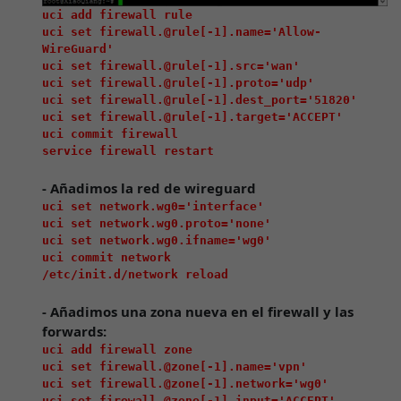
uci add firewall rule

uci set firewall.@rule[-1].name='Allow-
WireGuard'

uci set firewall.@rule[-1].src='wan'

uci set firewall.@rule[-1].proto='udp'

uci set firewall.@rule[-1].dest_port='51820'

uci set firewall.@rule[-1].target='ACCEPT'

uci commit firewall

- Añadimos la red de wireguard
uci set network.wg0='interface'

uci set network.wg0.proto='none'

uci set network.wg0.ifname='wg0'

uci commit network

- Añadimos una zona nueva en el firewall y las
forwards:
uci add firewall zone

uci set firewall.@zone[-1].name='vpn'

uci set firewall.@zone[-1].network='wg0'

uci set firewall.@zone[-1].input='ACCEPT'
