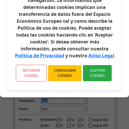
navegación. Le informamos que
determinadas cookies implican una
transferencia de datos fuera del Espacio
- En la pantalla de la izquierda seleccionamos y
Económico Europeo tal y como describe la
subimos wg-quick y wireguard-go, luego en la
ventana de la derecha los seleccionamos y
Política de uso de cookies. Puede aceptar
cambiamos las propiedades con
permisos 0755
en
todas las cookies haciendo clic en ‘Aceptar
ambos archivos.
cookies’. Si desea obtener más
información, puede consultar nuestra
Política de Privacidad
y nuestro
Aviso Legal
RECHAZAR
CONFIGURAR
ACEPTAR
COOKIES
COOKIES
COOKIES