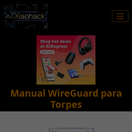
Manual WireGuard para
Torpes