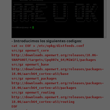
- Introducimos los siguientes codigos:
cat << EOF > /etc/opkg/distfeeds.conf

src/gz openwrt_core

http://downloads.openwrt.org/releases/18.06-
SNAPSHOT/targets/ipq807x_64/MiWiFi/packages

src/gz openwrt_base 
http://downloads.openwrt.org/releases/packages-
18.06/aarch64_cortex-a53/base

src/gz openwrt_packages 
http://downloads.openwrt.org/releases/packages-
18.06/aarch64_cortex-a53/packages

src/gz openwrt_routing 
http://downloads.openwrt.org/releases/packages-
18.06/aarch64_cortex-a53/routing

EOF
