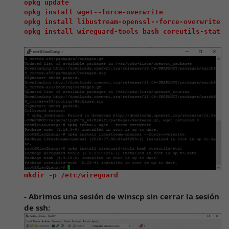
opkg update

opkg install wget--force-overwrite

opkg install libustream-openssl--force-overwrite

- Abrimos una sesión de winscp sin cerrar la sesión
de ssh: