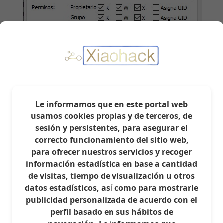
- A continuación cambiamos la carpeta de la
Le informamos que en este portal web
ventana de la derecha a
/usr/bin
usamos cookies propias y de terceros, de
sesión y persistentes, para asegurar el
correcto funcionamiento del sitio web,
para ofrecer nuestros servicios y recoger
información estadística en base a cantidad
de visitas, tiempo de visualización u otros
datos estadísticos, así como para mostrarle
publicidad personalizada de acuerdo con el
perfil basado en sus hábitos de