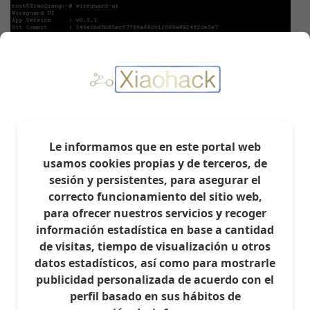
El docker de Wireguard UI estará activo.
Le informamos que en este portal web
Accede a él en
192.168.31.1:5000
usamos cookies propias y de terceros, de
El inicio de sesión por defecto es:
sesión y persistentes, para asegurar el
usuario: admin
correcto funcionamiento del sitio web,
contraseña: admin
para ofrecer nuestros servicios y recoger
información estadística en base a cantidad
de visitas, tiempo de visualización u otros
datos estadísticos, así como para mostrarle
publicidad personalizada de acuerdo con el
perfil basado en sus hábitos de