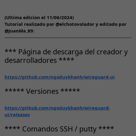
(Ultima edicion el 11/06/2024)
Tutorial realizado por
@elchotovolador
y editado por
@JuanMa_89
:
*** Página de descarga del creador y
desarrolladores ****
https://github.com/ngoduykhanh/wireguard-ui
***** Versiones *****
https://github.com/ngoduykhanh/wireguard-
ui/releases
**** Comandos SSH / putty ****