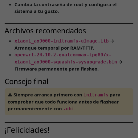
Cambia la contraseña de root y configura el
sistema a tu gusto.
Archivos recomendados
→
xiaomi_ax9000-initramfs-uImage.itb
Arranque temporal por RAM/TFTP.
openwrt-24.10.2-qualcommax-ipq807x-
→
xiaomi_ax9000-squashfs-sysupgrade.bin
Firmware permanente para flasheo.
Consejo final
⚠️
Siempre arranca primero con
para
initramfs
comprobar que todo funciona antes de flashear
permanentemente con
.
.ubi
¡Felicidades!