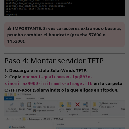
⚠️
IMPORTANTE:
Si ves caracteres extraños o basura,
prueba cambiar el baudrate (prueba 57600 o
115200).
Paso 4: Montar servidor TFTP
1. Descarga e instala SolarWinds TFTP.
2. Copia
openwrt-qualcommax-ipq807x-
en la carpeta
xiaomi_ax9000-initramfs-uImage.itb
C:\TFTP-Root (SolarWinds) o la que eligas en tftpd64.