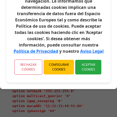
navegación. Le informamos que
    option device 'switch1'

determinadas cookies implican una
    option vlan '1'

transferencia de datos fuera del Espacio
    option ports '2 3 4 6'

    config switch_vlan

Económico Europeo tal y como describe la
    option device 'switch1'

Política de uso de cookies. Puede aceptar
    option vlan '2'

todas las cookies haciendo clic en ‘Aceptar
 ### se añade las "t" 
    option ports '1t 5t'  
cookies’. Si desea obtener más
detras de los puertos para indicar tag 
información, puede consultar nuestra
 ### se añade esta linea 
    option vid '20'  
Política de Privacidad
y nuestro
Aviso Legal
para indicar que esta vlan tiene tag 20 
config interface 'lan'

RECHAZAR
CONFIGURAR
ACEPTAR
    option ifname 'eth1'

COOKIES
COOKIES
COOKIES
    option force_link '1'

    option type 'bridge'

    option proto 'static'

    option ipaddr '192.168.31.1'

    option netmask '255.255.255.0'

    option multicast_querier '0'

    option igmp_snooping '0'

    option macaddr '11:22:33:44:55:66'

    option ip6assign '64'
