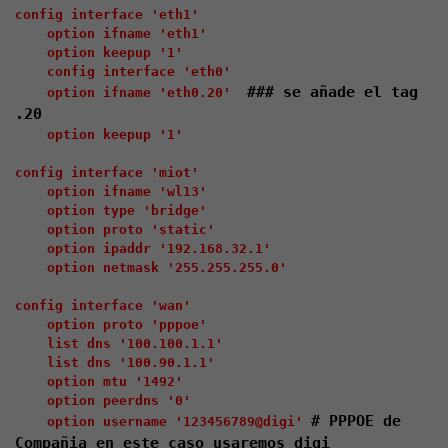
config interface 'eth1'

    option ifname 'eth1'

    option keepup '1'

    config interface 'eth0'

### se añade el tag 
    option ifname 'eth0.20'  
.20
    option keepup '1'

config interface 'miot'

    option ifname 'wl13'

    option type 'bridge'

    option proto 'static'

    option ipaddr '192.168.32.1'

    option netmask '255.255.255.0'

config interface 'wan'

    option proto 'pppoe'

    list dns '100.100.1.1'

    list dns '100.90.1.1'

    option mtu '1492'

    option peerdns '0'

# PPPOE de 
    option username '123456789@digi' 
Compañia en este caso usaremos digi