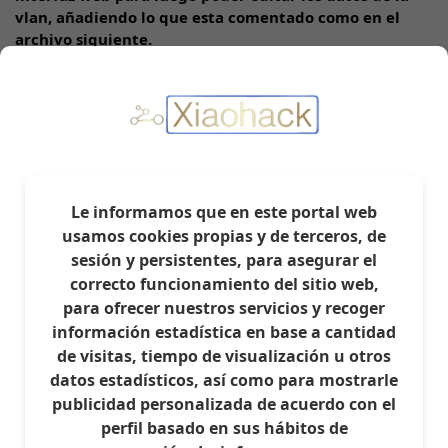
vlan, añadiendo lo que esta comentado como en el
archivo siguiente.
config device

    option name 'eth0'

config device

    option name 'eth1'

config interface 'loopback'

Le informamos que en este portal web
    option ifname 'lo'

usamos cookies propias y de terceros, de
    option proto 'static'

    option ipaddr '127.0.0.1'

sesión y persistentes, para asegurar el
    option netmask '255.0.0.0'

correcto funcionamiento del sitio web,
para ofrecer nuestros servicios y recoger
config switch 'switch0'

    option name 'switch0'

información estadística en base a cantidad
de visitas, tiempo de visualización u otros
config switch 'switch1'

datos estadísticos, así como para mostrarle
    option name 'switch1'

publicidad personalizada de acuerdo con el
    option enable_vlan '1'

perfil basado en sus hábitos de
config switch_vlan
